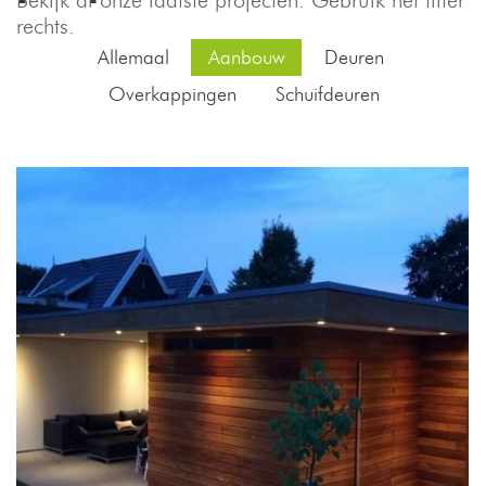
Bekijk al onze laatste projecten. Gebruik het filter
rechts.
Allemaal
Aanbouw
Deuren
Overkappingen
Schuifdeuren